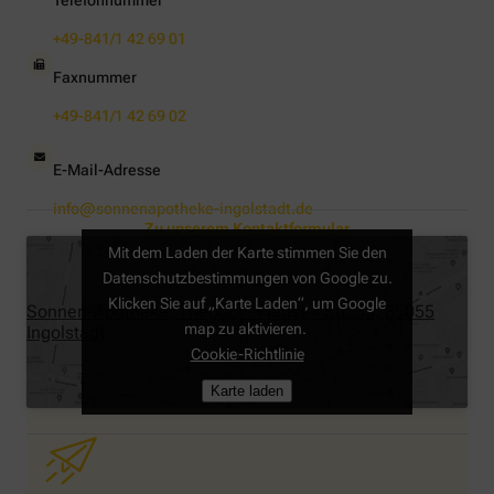
Telefonnummer
+49-841/1 42 69 01
Faxnummer
+49-841/1 42 69 02
E-Mail-Adresse
info@sonnenapotheke-ingolstadt.de
Zu unserem Kontaktformular
Mit dem Laden der Karte stimmen Sie den
Datenschutzbestimmungen von Google zu.
Klicken Sie auf „Karte Laden“, um Google
Sonnen-Apotheke, Theodor - Heuss - Str. 35, 85055
map zu aktivieren.
Ingolstadt
Cookie-Richtlinie
Karte laden