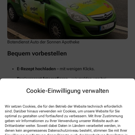
Botendienst Auto der Sonnen Apotheke
Bequem vorbestellen
E-Rezept hochladen
– mit wenigen Klicks.
Papierrezept fotografieren
– wir melden uns bei
Rückfragen.
Cookie-Einwilligung verwalten
Telefonisch bestellen
– wir sind gern für Sie da.
Wir setzen Cookies, die für den Betrieb der Website technisch erforderlich
Abholung in der Apotheke (Alternative)
sind. Darüber hinaus verwenden wir Cookies, um unsere Website für Sie
vor Ort oder am 24/7 Abholautomat
optimal zu gestalten und fortlaufend zu verbessern. Mit Ihrer Zustimmung
geben wir Informationen zu Ihrer Verwendung unserer Website auch an
Drittanbieter weiter. Soweit dabei Daten in Ländern verarbeitet werden, in
denen kein angemessenes Datenschutzniveau besteht, stimmen Sie mit Ihrer
Sie möchten flexibel bleiben? Sehr gern – holen Sie Ihre Bestellung