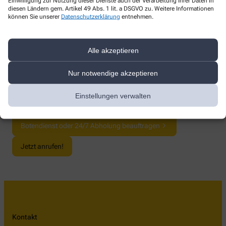
Einwilligung zur Nutzung dieser Dienste auch der Verarbeitung Ihrer Daten in
einfach bei uns ab.
diesen Ländern gem. Artikel 49 Abs. 1 lit. a DSGVO zu. Weitere Informationen
können Sie unserer
Datenschutzerklärung
entnehmen.
Kontakt
Alle akzeptieren
Telefon:
0841-426901
E-Mail:
info@sonnenapotheke-ingolstadt.de
Nur notwendige akzeptieren
Einstellungen verwalten
Rezept hochladen
Botendienst oder 24/7 Abholung beauftragen
Jetzt anrufen!
Kontakt