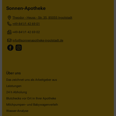
Sonnen-Apotheke
Theodor - Heuss - Str. 35
,
85055
Ingolstadt
+49-841/1 42 69 01
+49-841/1 42 69 02
info@sonnenapotheke-ingolstadt.de
Über uns
Das zeichnet uns als Arbeitgeber aus
Leistungen
24 h Abholung
Blutchecks vor Ort in Ihrer Apotheke
Milchpumpen- und Babywagenverleih
Wasser-Analyse