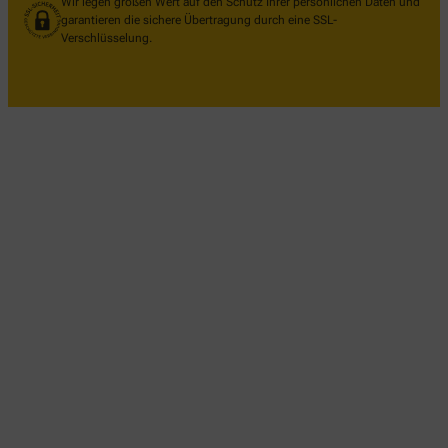
Wir legen großen Wert auf den Schutz Ihrer persönlichen Daten und
garantieren die sichere Übertragung durch eine SSL-
Verschlüsselung.