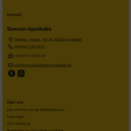
Kontakt
Sonnen-Apotheke
Theodor - Heuss - Str. 35
,
85055
Ingolstadt
+49-841/1 42 69 01
+49-841/1 42 69 02
info@sonnenapotheke-ingolstadt.de
Über uns
Das zeichnet uns als Arbeitgeber aus
Leistungen
24 h Abholung
Blutchecks vor Ort in Ihrer Apotheke