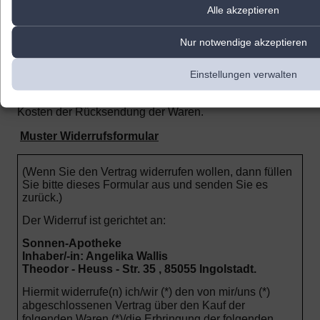
Alle akzeptieren
berechnet.
Sie haben die Waren unverzüglich und in jedem Fall
Nur notwendige akzeptieren
spätestens binnen vierzehn Tagen ab dem Tag, an dem
Sie uns über den Widerruf dieses Vertrags unterrichten,
an uns zurückzusenden oder zu übergeben. Die Frist ist
Einstellungen verwalten
gewahrt, wenn Sie die Waren vor Ablauf der Frist von
vierzehn Tagen absenden.
Sie tragen die unmittelbaren
Kosten der Rücksendung der Waren.
Muster Widerrufsformular
(Wenn Sie den Vertrag widerrufen wollen, dann füllen
Sie bitte dieses Formular aus und senden Sie es
zurück.)
Der Widerruf ist gerichtet an:
Sonnen-Apotheke
Inhaber/-in: Angelika Wallis
Theodor - Heuss - Str. 35 , 85055 Ingolstadt.
Hiermit widerrufe(n) ich/wir (*) den von mir/uns (*)
abgeschlossenen Vertrag über den Kauf der
folgenden Waren (*)/die Erbringung der folgenden