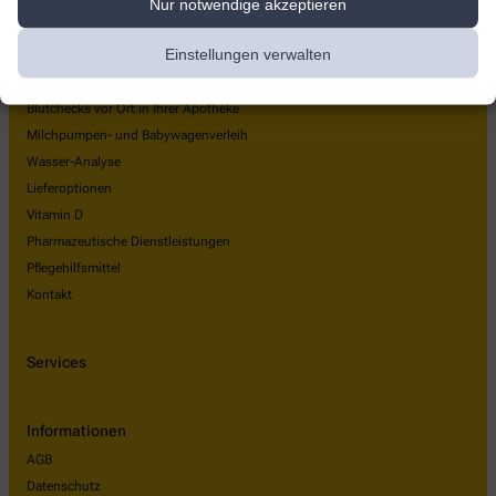
Über uns
Nur notwendige akzeptieren
Das zeichnet uns als Arbeitgeber aus
Einstellungen verwalten
Leistungen
24 h Abholung
Blutchecks vor Ort in Ihrer Apotheke
Milchpumpen- und Babywagenverleih
Wasser-Analyse
Lieferoptionen
Vitamin D
Pharmazeutische Dienstleistungen
Pflegehilfsmittel
Kontakt
Services
Informationen
AGB
Datenschutz