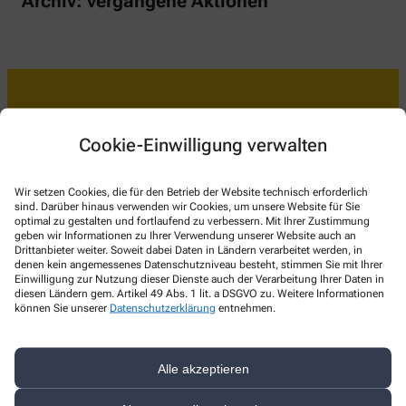
Archiv: vergangene Aktionen
Kontakt
Cookie-Einwilligung verwalten
Sonnen-Apotheke
Wir setzen Cookies, die für den Betrieb der Website technisch erforderlich
sind. Darüber hinaus verwenden wir Cookies, um unsere Website für Sie
Theodor - Heuss - Str. 35
,
85055
Ingolstadt
optimal zu gestalten und fortlaufend zu verbessern. Mit Ihrer Zustimmung
+49-841/1 42 69 01
geben wir Informationen zu Ihrer Verwendung unserer Website auch an
Drittanbieter weiter. Soweit dabei Daten in Ländern verarbeitet werden, in
+49-841/1 42 69 02
denen kein angemessenes Datenschutzniveau besteht, stimmen Sie mit Ihrer
Einwilligung zur Nutzung dieser Dienste auch der Verarbeitung Ihrer Daten in
info@sonnenapotheke-ingolstadt.de
diesen Ländern gem. Artikel 49 Abs. 1 lit. a DSGVO zu. Weitere Informationen
können Sie unserer
Datenschutzerklärung
entnehmen.
Alle akzeptieren