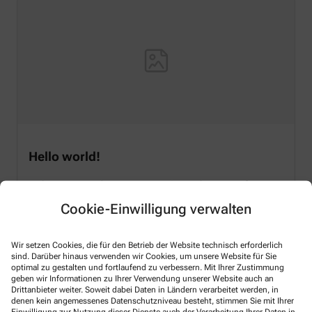
Hello world!
Welcome to WordPress on Azure Sites. This is your first
post. Edit or delete it, then start writing!
Cookie-Einwilligung verwalten
Mehr lesen
Wir setzen Cookies, die für den Betrieb der Website technisch erforderlich
sind. Darüber hinaus verwenden wir Cookies, um unsere Website für Sie
optimal zu gestalten und fortlaufend zu verbessern. Mit Ihrer Zustimmung
geben wir Informationen zu Ihrer Verwendung unserer Website auch an
Drittanbieter weiter. Soweit dabei Daten in Ländern verarbeitet werden, in
Kontakt
denen kein angemessenes Datenschutzniveau besteht, stimmen Sie mit Ihrer
Einwilligung zur Nutzung dieser Dienste auch der Verarbeitung Ihrer Daten in