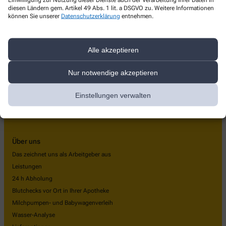
diesen Ländern gem. Artikel 49 Abs. 1 lit. a DSGVO zu. Weitere Informationen
Sonnen-Apotheke
können Sie unserer
Datenschutzerklärung
entnehmen.
Theodor - Heuss - Str. 35
,
85055
Ingolstadt
+49-841/1 42 69 01
Alle akzeptieren
+49-841/1 42 69 02
Nur notwendige akzeptieren
info@sonnenapotheke-ingolstadt.de
Einstellungen verwalten
Über uns
Das zeichnet uns als Arbeitgeber aus
Leistungen
24 h Abholung
Blutchecks vor Ort in Ihrer Apotheke
Milchpumpen- und Babywagenverleih
Wasser-Analyse